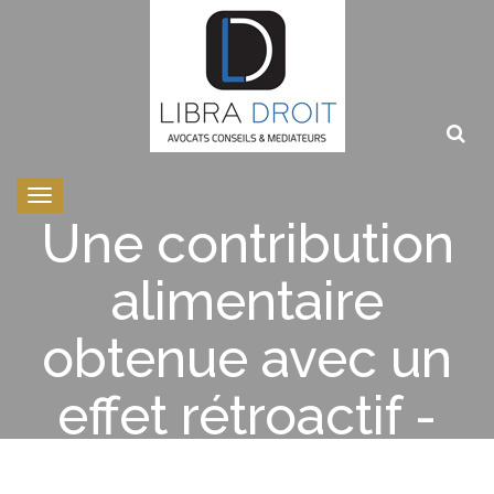
Toggle
navigation
Une contribution
alimentaire
obtenue avec un
effet rétroactif -
Est-ce possible ?