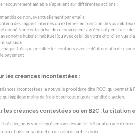
 recouvrement amiable s’appuient sur différentes actions :
mmandés ou non, éventuellement par emails
ontenu des rappels internes ou externes en fonction de vos débiteur
l donné à une entreprise de recouvrement agréée qui peut faire des v
avec notre huissier habituel (ou avec celui de votre choix) en vue d’av
nt subsiste
 chaque fois que possible les contacts avec le débiteur afin de « sauv
 de payement
r les créances incontestées :
créances incontestées la nouvelle procédure dite RCCI qui permet à l’e
 qui implique moins de frais et surtout plus de rapidité d’action.
les créances contestées ou en B2C : la citation e
l’huissier, nous vous représentons devant le Tribunal en vue d’obtenir
 notre huissier habituel ou de celui de votre choix.