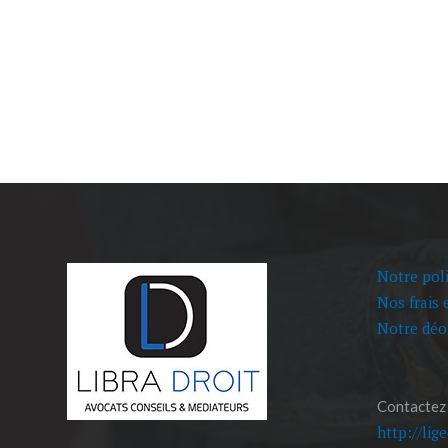
Notre poli
Nos frais 
Notre déo
Contactez
http://lig