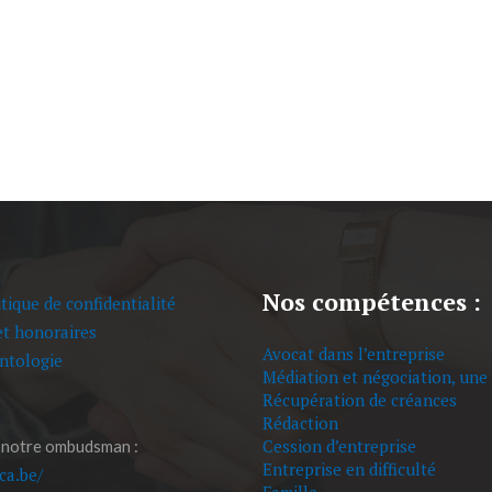
Nos compétences :
tique de confidentialité
et honoraires
Avocat dans l’entreprise
ntologie
Médiation et négociation, une 
Récupération de créances
Rédaction
Cession d’entreprise
 notre ombudsman :
Entreprise en difficulté
eca.be/