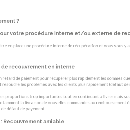
iement ?
ur votre procédure interne et/ou externe de re
tre en place une procédure interne de récupération et nous vous y ai
e de recouvrement en interne
 en retard de paiement pour récupérer plus rapidement les sommes du
résoudre les problèmes avec les clients plus rapidement (défaut de r
des proportions trop importantes tout en continuant à livrer mais sous
t notamment la livraison de nouvelles commandes au remboursement é
s de défaut de payement
 : Recouvrement amiable