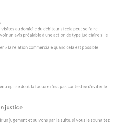
s
isites au domicile du débiteur si cela peut se faire
oir un avis préalable à une action de type judiciaire si le
er » la relation commerciale quand cela est possible
ntreprise dont la facture n’est pas contestée d’éviter le
n justice
 un jugement et suivons par la suite, si vous le souhaitez