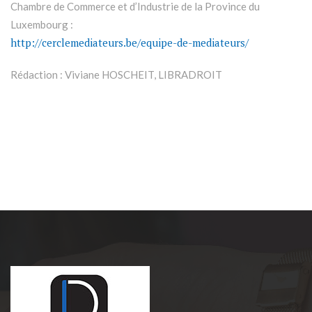
Chambre de Commerce et d’Industrie de la Province du
Luxembourg :
http://cerclemediateurs.be/equipe-de-mediateurs/
Rédaction : Viviane HOSCHEIT, LIBRADROIT