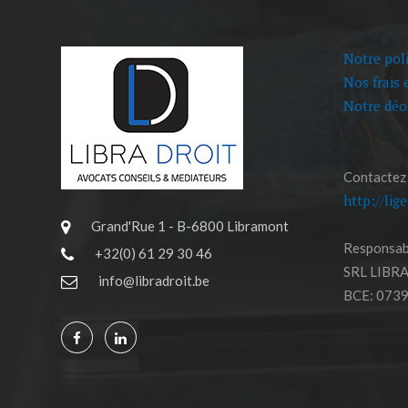
Notre poli
Nos frais 
Notre déo
Contactez
http://lig
Grand'Rue 1 - B-6800 Libramont
Responsabl
+32(0) 61 29 30 46
SRL LIBR
info@libradroit.be
BCE: 0739