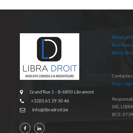
Notre poli
Nos frais 
Notre déo
Contactez
http://lig
Grand'Rue 1 - B-6800 Libramont
Responsabl
+32(0) 61 29 30 46
SRL LIBR
info@libradroit.be
BCE: 0739