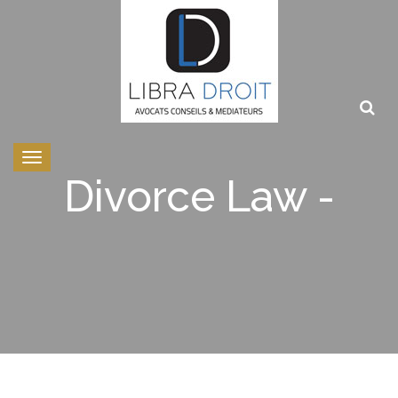
Toggle
navigation
Divorce Law -