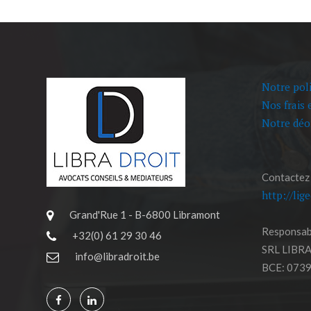
Notre poli
Nos frais 
Notre déo
Contactez
http://lig
Grand'Rue 1 - B-6800 Libramont
Responsabl
+32(0) 61 29 30 46
SRL LIBR
info@libradroit.be
BCE: 0739