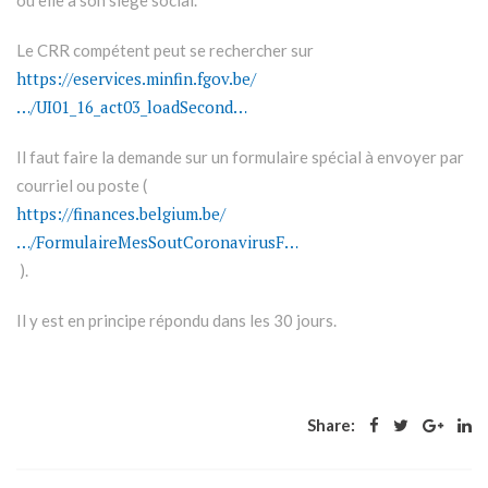
où elle a son siège social.
Le CRR compétent peut se rechercher sur
https://eservices.minfin.fgov.be/
…/UI01_16_act03_loadSecond…
Il faut faire la demande sur un formulaire spécial à envoyer par
courriel ou poste (
https://finances.belgium.be/
…/FormulaireMesSoutCoronavirusF…
).
Il y est en principe répondu dans les 30 jours.
Share: