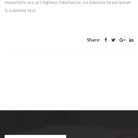
maiestatis sea, pri legimus fabellas ex, no inimicus lorem ipsum
is a dummy text
Share: