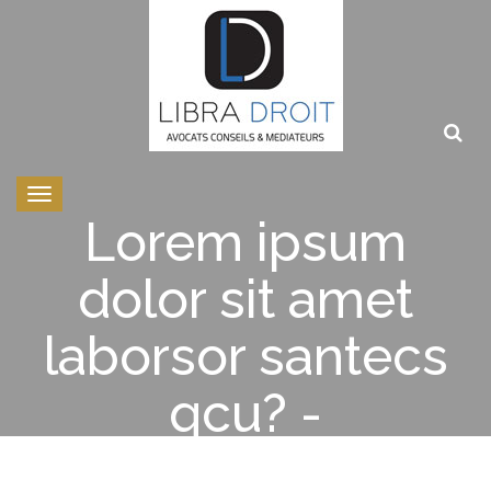
Toggle
navigation
Lorem ipsum
dolor sit amet
laborsor santecs
qcu? -