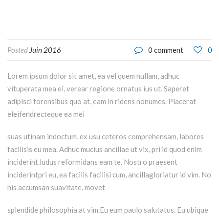
0
Posted
Juin 2016
0 comment
Lorem ipsum dolor sit amet, ea vel quem nullam, adhuc
vituperata mea ei, verear regione ornatus ius ut. Saperet
adipisci forensibus quo at, eam in ridens nonumes. Placerat
eleifendrecteque ea mei
suas utinam indoctum, ex usu ceteros comprehensam, labores
facilisis eu mea. Adhuc mucius ancillae ut vix, pri id quod enim
inciderint.ludus reformidans eam te. Nostro praesent
inciderintpri eu, ea facilis facilisi cum, ancillagloriatur id vim. No
his accumsan suavitate, movet
splendide philosophia at vim.Eu eum paulo salutatus. Eu ubique